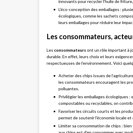
innovants pour recycler l’huile de fritur
L’éco-conception des emballages : plus
écologiques, comme les sachets compost
leurs emballages pour réduire leur impa
Les consommateurs, acteu
Les
consommateurs
ont un rôle important à j
durable. En effet, leurs choix et leurs exigenc
respectueuses de l’environnement. Voici quel
Acheter des chips issues de l’agriculture
les consommateurs encouragent les prod
polluantes.
Privilégier les emballages écologiques :
compostables ou recyclables, on contribu
Favoriser les circuits courts et les prod
permet de soutenir l’économie locale et d
Limiter sa consommation de chips : bien s
aux chips est d’en consommer avec modé