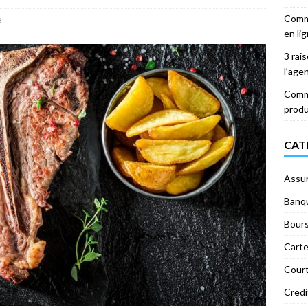
Comme
e
en li
3 rai
l’age
Comme
produ
CAT
Assu
Banq
Bour
Carte
Court
Credi