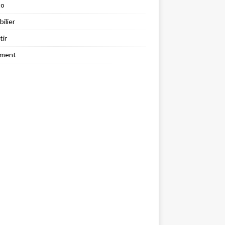
to
ilier
tir
ement