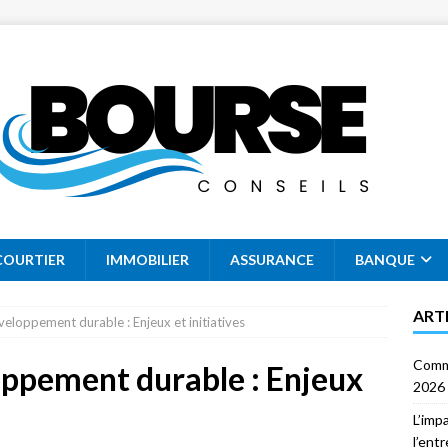
COURTIER
IMMOBILIER
ASSURANCE
BANQUE
ART
éveloppement durable : Enjeux et initiatives
Comme
loppement durable : Enjeux
2026
L’imp
l’ent