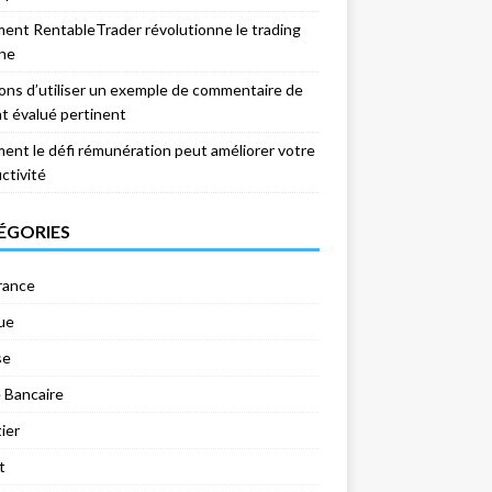
nt RentableTrader révolutionne le trading
gne
sons d’utiliser un exemple de commentaire de
nt évalué pertinent
nt le défi rémunération peut améliorer votre
ctivité
ÉGORIES
rance
ue
se
 Bancaire
ier
t