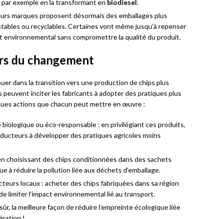
e, par exemple en la transformant en
biodiesel
.
ieurs marques proposent désormais des emballages plus
ables ou recyclables. Certaines vont même jusqu’à repenser
ct environnemental sans compromettre la qualité du produit.
rs du changement
ouer dans la transition vers une production de chips plus
es peuvent inciter les fabricants à adopter des pratiques plus
ques actions que chacun peut mettre en œuvre :
 biologique ou éco-responsable : en privilégiant ces produits,
ucteurs à développer des pratiques agricoles moins
 en choisissant des chips conditionnées dans des sachets
e à réduire la pollution liée aux déchets d’emballage.
ucteurs locaux : acheter des chips fabriquées dans sa région
e limiter l’impact environnemental lié au transport.
ûr, la meilleure façon de réduire l’empreinte écologique liée
ration !