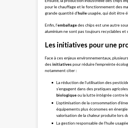
Ensuite, la production industrielle des chips 
pour le chauffage et le fonctionnement des m
grande quantité d’
huile
usagée, qui doit être 
Enfin, l’
emballage
des chips est une autre sou
aluminium ne sont pas toujours recyclables et c
Les initiatives pour une p
Face à ces enjeux environnementaux, plusieurs
des
initiatives
pour réduire l’empreinte écologi
notamment citer :
La réduction de l’utilisation des pestic
s’engagent dans des pratiques agricole
biologique
ou la lutte intégrée contre l
L’optimisation de la consommation d’éner
équipements plus économes en énergie 
valorisation de la chaleur produite lors d
La gestion responsable de l’huile usagé