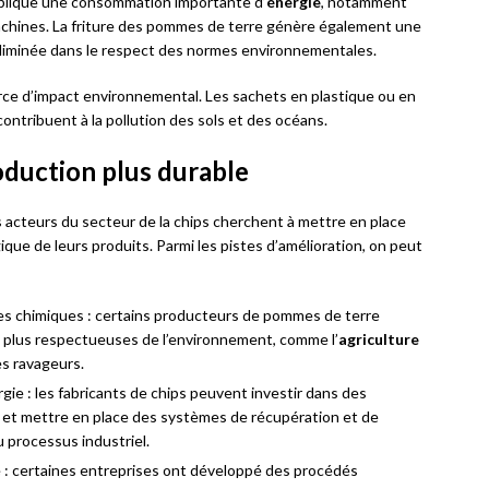
implique une consommation importante d’
énergie
, notamment
achines. La friture des pommes de terre génère également une
éliminée dans le respect des normes environnementales.
rce d’impact environnemental. Les sachets en plastique ou en
ontribuent à la pollution des sols et des océans.
roduction plus durable
 acteurs du secteur de la chips cherchent à mettre en place
que de leurs produits. Parmi les pistes d’amélioration, on peut
ides chimiques : certains producteurs de pommes de terre
s plus respectueuses de l’environnement, comme l’
agriculture
es ravageurs.
gie : les fabricants de chips peuvent investir dans des
et mettre en place des systèmes de récupération et de
u processus industriel.
e : certaines entreprises ont développé des procédés