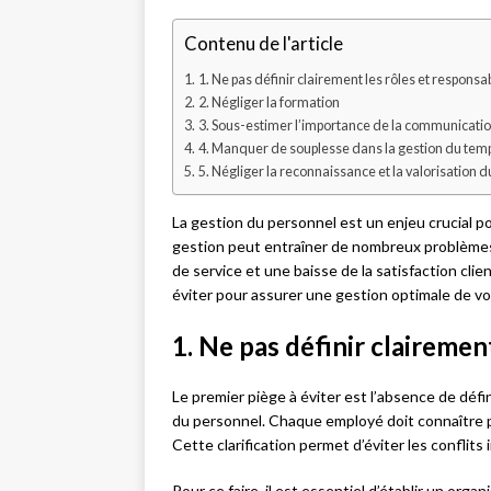
Contenu de l'article
1. Ne pas définir clairement les rôles et responsab
2. Négliger la formation
3. Sous-estimer l’importance de la communicati
4. Manquer de souplesse dans la gestion du tem
5. Négliger la reconnaissance et la valorisation du
La gestion du personnel est un enjeu crucial p
gestion peut entraîner de nombreux problèmes
de service et une baisse de la satisfaction cli
éviter pour assurer une gestion optimale de vo
1. Ne pas définir clairemen
Le premier piège à éviter est l’absence de défin
du personnel. Chaque employé doit connaître p
Cette clarification permet d’éviter les conflits
Pour ce faire, il est essentiel d’établir un org