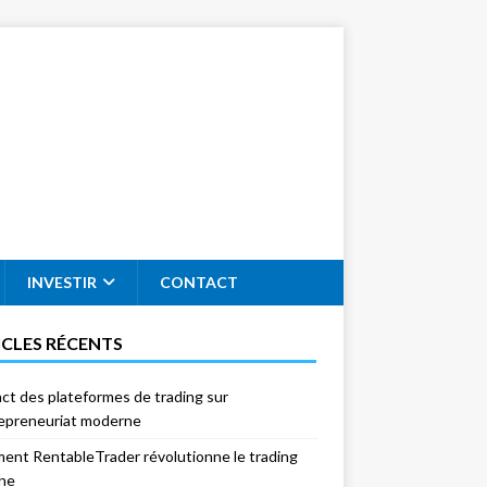
INVESTIR
CONTACT
ICLES RÉCENTS
act des plateformes de trading sur
repreneuriat moderne
nt RentableTrader révolutionne le trading
gne