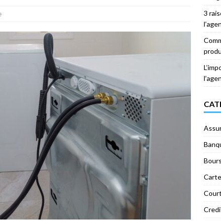
3 rai
e
l’age
Comme
produ
L’imp
l’age
CAT
Assu
Banq
Bour
Carte
Court
Credi