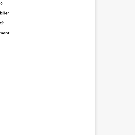
to
ilier
tir
ement