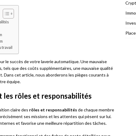
Cryp
Immob
ilités
Inves
Plac
on
ps
 travail
our le succès de votre laverie automatique. Une mauvaise
, tels que des coûts supplémentaires, une mauvaise qualité
ent. Dans cet article, nous aborderons les pièges courants à
tre équipe.
t les rôles et responsabilités
ition claire des
rôles et responsabilités
de chaque membre
récisément ses missions et les attentes qui pèsent sur lui.
 internes et favorise une meilleure répartition des tâches.
anigramme fonctionnel et des fiches de poste détaillées pour