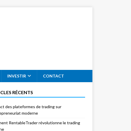
INVESTIR
CONTACT
ICLES RÉCENTS
act des plateformes de trading sur
repreneuriat moderne
nt RentableTrader révolutionne le trading
gne