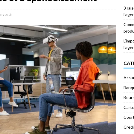
3 rai
Investir
l’age
Comme
produ
L’imp
l’age
CAT
Assu
Banq
Bour
Carte
Court
Credi