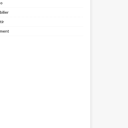
to
ilier
tir
ement