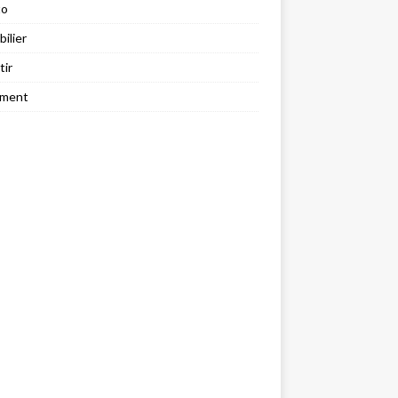
to
ilier
tir
ement