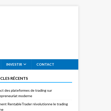
INVESTIR
CONTACT
ICLES RÉCENTS
act des plateformes de trading sur
repreneuriat moderne
nt RentableTrader révolutionne le trading
gne