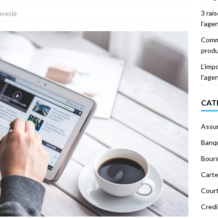
3 rai
nvestir
l’age
Comme
produ
L’imp
l’age
CAT
Assu
Banq
Bour
Carte
Court
Credi