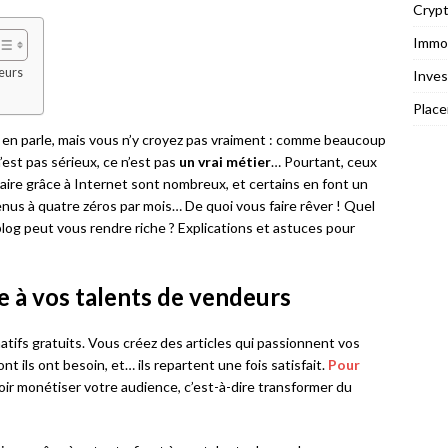
Cryp
Immob
deurs
Inves
Plac
e en parle, mais vous n’y croyez pas vraiment : comme beaucoup
est pas sérieux, ce n’est pas
un vrai métier
… Pourtant, ceux
ire grâce à Internet sont nombreux, et certains en font un
enus à quatre zéros par mois… De quoi vous faire rêver ! Quel
log peut vous rendre riche ? Explications et astuces pour
 à vos talents de vendeurs
tifs gratuits. Vous créez des articles qui passionnent vos
nt ils ont besoin, et… ils repartent une fois satisfait.
Pour
alloir monétiser votre audience, c’est-à-dire transformer du