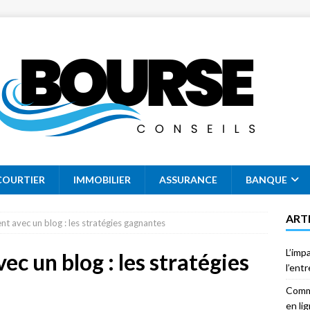
COURTIER
IMMOBILIER
ASSURANCE
BANQUE
ART
nt avec un blog : les stratégies gagnantes
L’imp
ec un blog : les stratégies
l’ent
Comme
en li