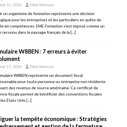
rier 21, 2026
Ethel Simmons
ir un organisme de formation représente une décision
égique pour les entreprises et les particuliers en quête de
e en compétences. EME Formation s’est imposé comme un
r reconnu dans le paysage français de la
[…]
mulaire W8BEN : 7 erreurs à éviter
olument
rier 17, 2026
Ethel Simmons
rmulaire W8BEN représente un document fiscal
tournable pour toute personne ou entreprise non résidente
vant des revenus de source américaine. Ce certificat de
ence fiscale permet de bénéficier des conventions fiscales
 les États-Unis
[…]
iguer la tempête économique : Stratégies
redressement et gestion de la fermeture