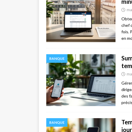
min
ma
Obten
chef 
fois.
en mo
Sum
BANQUE
tem
ma
Gérer
dirig
des f
préc
Tem
BANQUE
jou