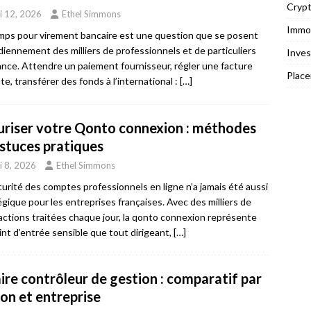
Cryp
i 12, 2026
Ethel Simmons
Immob
mps pour virement bancaire est une question que se posent
diennement des milliers de professionnels et de particuliers
Inves
ance. Attendre un paiement fournisseur, régler une facture
Plac
te, transférer des fonds à l’international :
[…]
uriser votre Qonto connexion : méthodes
astuces pratiques
i 8, 2026
Ethel Simmons
curité des comptes professionnels en ligne n’a jamais été aussi
égique pour les entreprises françaises. Avec des milliers de
actions traitées chaque jour, la qonto connexion représente
int d’entrée sensible que tout dirigeant,
[…]
ire contrôleur de gestion : comparatif par
ion et entreprise