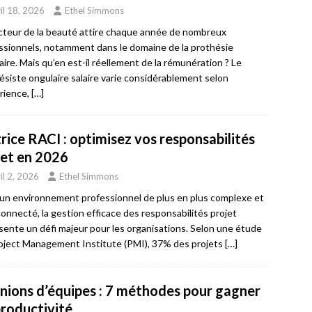
il 18, 2026
Ethel Simmons
cteur de la beauté attire chaque année de nombreux
ssionnels, notamment dans le domaine de la prothésie
aire. Mais qu’en est-il réellement de la rémunération ? Le
ésiste ongulaire salaire varie considérablement selon
érience,
[…]
rice RACI : optimisez vos responsabilités
jet en 2026
il 2, 2026
Ethel Simmons
un environnement professionnel de plus en plus complexe et
connecté, la gestion efficace des responsabilités projet
sente un défi majeur pour les organisations. Selon une étude
oject Management Institute (PMI), 37% des projets
[…]
nions d’équipes : 7 méthodes pour gagner
productivité