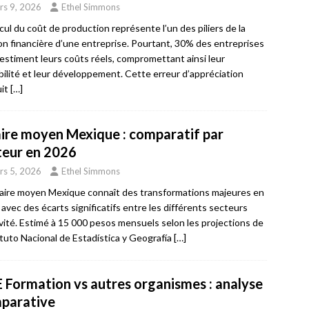
rs 9, 2026
Ethel Simmons
lcul du coût de production représente l’un des piliers de la
on financière d’une entreprise. Pourtant, 30% des entreprises
estiment leurs coûts réels, compromettant ainsi leur
bilité et leur développement. Cette erreur d’appréciation
uit
[…]
aire moyen Mexique : comparatif par
teur en 2026
rs 5, 2026
Ethel Simmons
laire moyen Mexique connaît des transformations majeures en
 avec des écarts significatifs entre les différents secteurs
ivité. Estimé à 15 000 pesos mensuels selon les projections de
tituto Nacional de Estadística y Geografía
[…]
 Formation vs autres organismes : analyse
parative