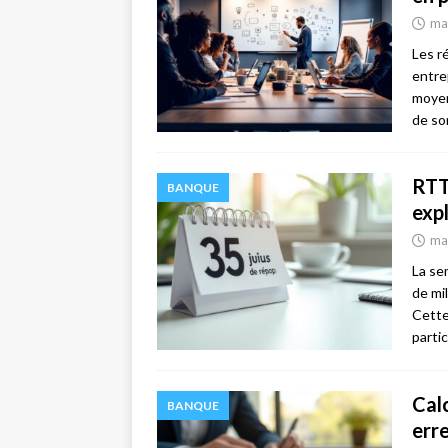
ma
Les r
entre
moyen
de so
RTT 
BANQUE
exp
ma
La se
de mi
Cette
parti
Calc
BANQUE
err