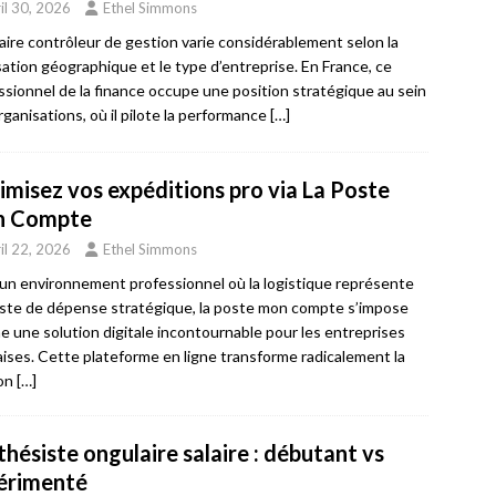
il 30, 2026
Ethel Simmons
laire contrôleur de gestion varie considérablement selon la
isation géographique et le type d’entreprise. En France, ce
ssionnel de la finance occupe une position stratégique au sein
rganisations, où il pilote la performance
[…]
imisez vos expéditions pro via La Poste
 Compte
il 22, 2026
Ethel Simmons
un environnement professionnel où la logistique représente
ste de dépense stratégique, la poste mon compte s’impose
 une solution digitale incontournable pour les entreprises
aises. Cette plateforme en ligne transforme radicalement la
ion
[…]
hésiste ongulaire salaire : débutant vs
érimenté