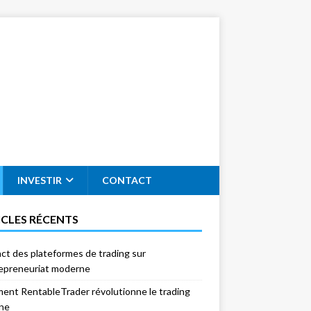
INVESTIR
CONTACT
ICLES RÉCENTS
act des plateformes de trading sur
repreneuriat moderne
nt RentableTrader révolutionne le trading
gne