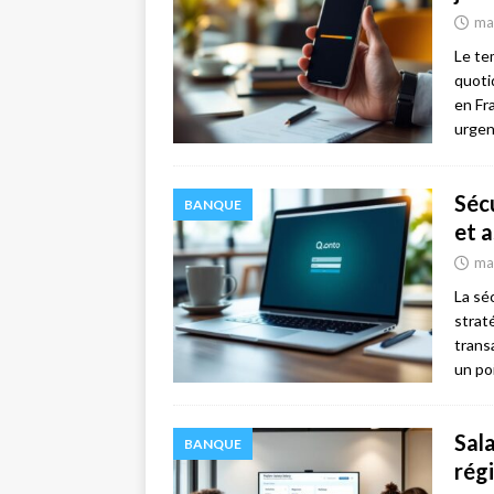
ma
Le te
quoti
en Fr
urgen
Séc
BANQUE
et 
ma
La sé
strat
trans
un po
Sala
BANQUE
rég