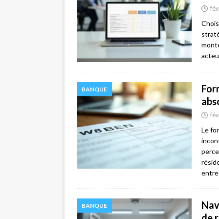
fév
Chois
strat
monté
acteu
For
BANQUE
abs
fév
Le fo
incon
perce
résid
entre
Nav
BANQUE
de 