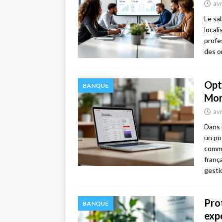
avr
Le sa
local
profe
des o
Opt
BANQUE
Mon
avr
Dans 
un po
comme
franç
gest
Prot
BANQUE
exp