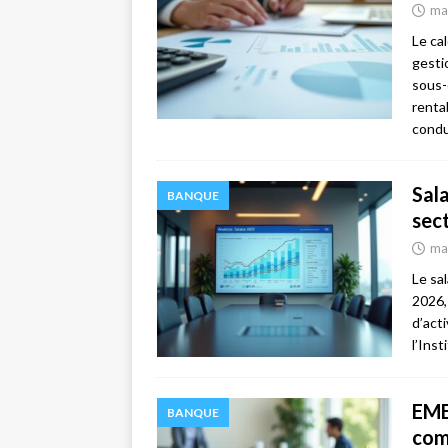
ma
Le ca
gesti
sous-
renta
cond
Sal
BANQUE
sec
ma
Le sa
2026,
d’act
l’Ins
EME
BANQUE
com