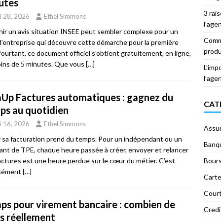
utes
3 rai
i 28, 2026
Ethel Simmons
l’age
ir un avis situation INSEE peut sembler complexe pour un
Comme
d’entreprise qui découvre cette démarche pour la première
produ
 Pourtant, ce document officiel s’obtient gratuitement, en ligne,
ins de 5 minutes. Que vous
[…]
L’imp
l’age
Up Factures automatiques : gagnez du
CAT
ps au quotidien
i 16, 2026
Ethel Simmons
Assu
 sa facturation prend du temps. Pour un indépendant ou un
Banq
eant de TPE, chaque heure passée à créer, envoyer et relancer
actures est une heure perdue sur le cœur du métier. C’est
Bour
isément
[…]
Carte
Court
ps pour virement bancaire : combien de
Credi
rs réellement