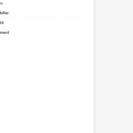
to
ilier
tir
ement