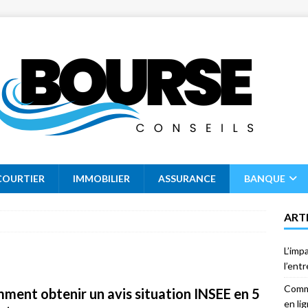
COURTIER
IMMOBILIER
ASSURANCE
BANQUE
ART
L’imp
l’ent
Comme
ment obtenir un avis situation INSEE en 5
en li