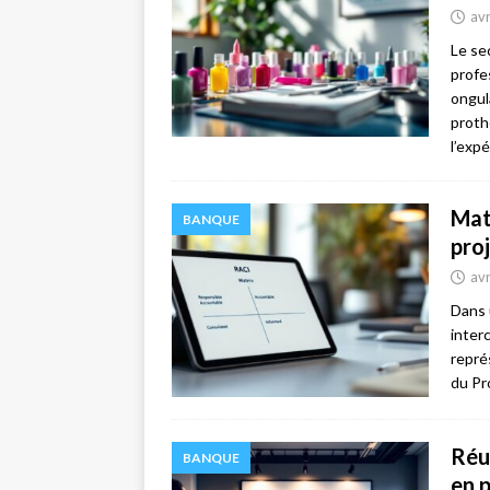
avr
Le se
profe
ongul
proth
l’exp
Mat
BANQUE
pro
avr
Dans 
inter
repré
du Pr
Réu
BANQUE
en 